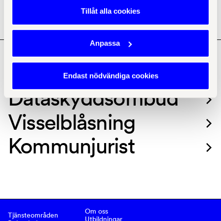
behandlingen. Du kan när som helst ta tillbaka eller ändra
Tillåt alla cookies
ditt samtycke genom att klicka på ikonen i det nedre
högra hörnet i webbläsaren.
Läs mer här
Anpassa
Våra tjänster
Bolagsjurist 
Endast nödvändiga cookies
Dataskyddsombud 
Visselblåsning 
Kommunjurist 
Om oss
Tjänsteområden
Utbildningar