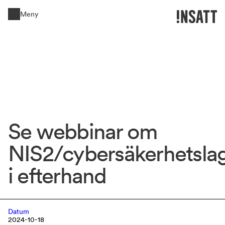
Meny
Stäng
Se 
webbinar 
om 
NIS2/cybersäkerhetsla
i 
efterhand 
Datum
2024-10-18