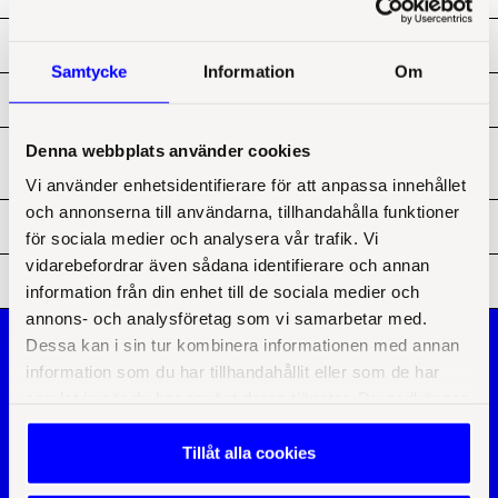
Hjälper ni till med att ta fram VD-avtal?
Samtycke
Information
Om
Hur påverkar AI juridiken och hänger juridiken med?
Denna webbplats använder cookies
Jag behöver hjälp med att säga upp en person. Kan ni
arbetsrätt?
Vi använder enhetsidentifierare för att anpassa innehållet
och annonserna till användarna, tillhandahålla funktioner
Jobbar ni med inköpsrelaterad juridik?
för sociala medier och analysera vår trafik. Vi
vidarebefordrar även sådana identifierare och annan
Träffar GDPR alla bolag?
information från din enhet till de sociala medier och
annons- och analysföretag som vi samarbetar med.
Om oss
Dessa kan i sin tur kombinera informationen med annan
Tjänsteområden
Utbildningar
Bolagsjurist
information som du har tillhandahållit eller som de har
Karriär
Dataskydd/GDPR
Praktik
samlat in när du har använt deras tjänster. Du godkänner
Visselblåsning
Medarbetare
Kommunjurist
våra cookies vid inlämnande av samtycke till
Samarbetspartners
Kunskap
behandlingen. Du kan när som helst ta tillbaka eller ändra
Kontakt
Tillåt alla cookies
Nyheter & artiklar
Jönköping
ditt samtycke genom att klicka på ikonen i det nedre
Frågor & svar
Örebro
Webinar