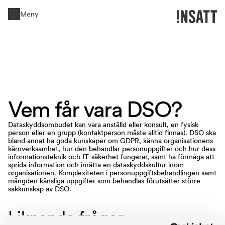
Meny
Stäng
Vem 
får 
vara 
DSO? 
Dataskyddsombudet kan vara anställd eller konsult, en fysisk
person eller en grupp (kontaktperson måste alltid finnas). DSO ska
bland annat ha goda kunskaper om GDPR, känna organisationens
kärnverksamhet, hur den behandlar personuppgifter och hur dess
informationsteknik och IT-säkerhet fungerar, samt ha förmåga att
sprida information och inrätta en dataskyddskultur inom
organisationen. Komplexiteten i personuppgiftsbehandlingen samt
mängden känsliga uppgifter som behandlas förutsätter större
sakkunskap av DSO.
Liknande frågor