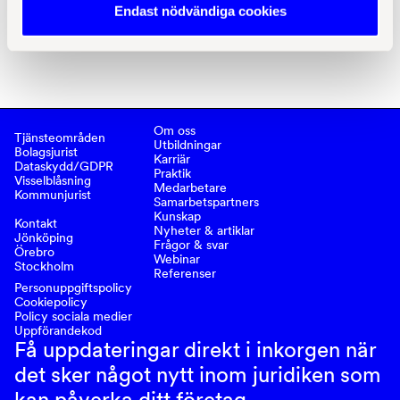
Kommunjurist 
Endast nödvändiga cookies
Om oss
Tjänsteområden
Utbildningar
Bolagsjurist
Karriär
Dataskydd/GDPR
Praktik
Visselblåsning
Medarbetare
Kommunjurist
Samarbetspartners
Kunskap
Kontakt
Nyheter & artiklar
Jönköping
Frågor & svar
Örebro
Webinar
Stockholm
Referenser
Personuppgiftspolicy
Cookiepolicy
Policy sociala medier
Uppförandekod
Få uppdateringar direkt i inkorgen när
det sker något nytt inom juridiken som
kan påverka ditt företag.