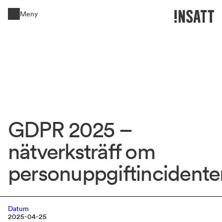
Meny
Stäng
GDPR 
2025 
– 
nätverksträff 
om 
personuppgiftincidenter
Datum
2025-04-25