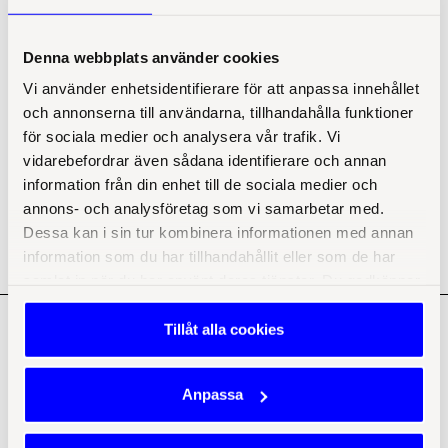
Kostnad?
Denna webbplats använder cookies
750kr per tillfälle. Vi kommer att servera eftermiddagsfika.
Vi använder enhetsidentifierare för att anpassa innehållet
Nätverksledare?
och annonserna till användarna, tillhandahålla funktioner
Daniel Glaad
och
Erik Österberg
för sociala medier och analysera vår trafik. Vi
Plats?
vidarebefordrar även sådana identifierare och annan
information från din enhet till de sociala medier och
Insatt Jönköping, Parkgatan 6
annons- och analysföretag som vi samarbetar med.
Anmälan?
Dessa kan i sin tur kombinera informationen med annan
Mejla
event@insatt.com
information som du har tillhandahållit eller som de har
samlat in när du har använt deras tjänster. Du godkänner
Bolagsjurist 
våra cookies vid inlämnande av samtycke till
behandlingen. Du kan när som helst ta tillbaka eller ändra
Tillåt alla cookies
Dataskyddsjurist 
ditt samtycke genom att klicka på ikonen i det nedre
högra hörnet i webbläsaren.
Läs mer här
Anpassa
Visselblåsning 