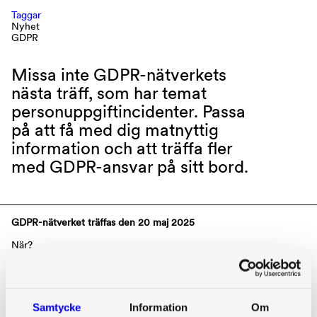
Taggar
Nyhet
GDPR
Missa inte GDPR-nätverkets
nästa träff, som har temat
personuppgiftincidenter. Passa
på att få med dig matnyttig
information och att träffa fler
med GDPR-ansvar på sitt bord.
GDPR-nätverket träffas den 20 maj 2025
När?
Tisdagen den 20 maj, kl. 15.00-17.00.
Tema?
Samtycke
Information
Om
Ta chansen och påverka temat med dina önskemål!