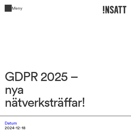
Meny
Stäng
GDPR 
2025 
– 
nya 
nätverksträffar! 
Datum
2024-12-18