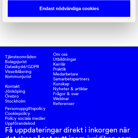
Kommunjurist 
Endast nödvändiga cookies
Om oss
Tjänsteområden
Utbildningar
Bolagsjurist
Karriär
Dataskydd/GDPR
Praktik
Visselblåsning
Medarbetare
Kommunjurist
Samarbetspartners
Kunskap
Kontakt
Nyheter & artiklar
Jönköping
Frågor & svar
Örebro
Webinar
Stockholm
Referenser
Personuppgiftspolicy
Cookiepolicy
Policy sociala medier
Uppförandekod
Få uppdateringar direkt i inkorgen när