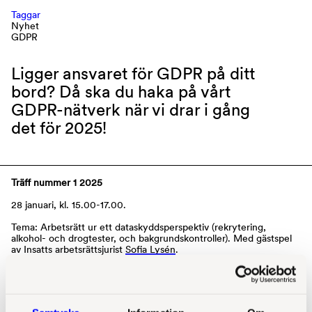
Taggar
Nyhet
GDPR
Ligger ansvaret för GDPR på ditt
bord? Då ska du haka på vårt
GDPR-nätverk när vi drar i gång
det för 2025!
Träff nummer 1 2025
28 januari, kl. 15.00-17.00.
Tema:
Arbetsrätt ur ett dataskyddsperspektiv (rekrytering,
alkohol- och drogtester, och bakgrundskontroller). Med gästspel
av Insatts arbetsrättsjurist
Sofia Lysén
.
Träff nummer 2 2025
20 maj, kl. 15.00-17.00.