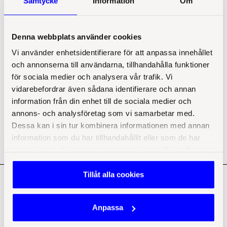
Samtycke
Information
Om
Tema: Ta chansen och påverka temat med dina önskemål!
Kostnad?
Denna webbplats använder cookies
750kr per tillfälle, 1300kr om man signar upp sig direkt för båda
tillfällena. Det kommer serveras eftermiddagsfika.
Vi använder enhetsidentifierare för att anpassa innehållet
Nätverksledare?
och annonserna till användarna, tillhandahålla funktioner
för sociala medier och analysera vår trafik. Vi
Daniel Glaad
och
Erik Österberg
vidarebefordrar även sådana identifierare och annan
Plats?
information från din enhet till de sociala medier och
Insatt Jönköping, Parkgatan 6
annons- och analysföretag som vi samarbetar med.
Dessa kan i sin tur kombinera informationen med annan
Anmälan?
information som du har tillhandahållit eller som de har
Mejla
event@insatt.com
samlat in när du har använt deras tjänster. Du godkänner
våra cookies vid inlämnande av samtycke till
Bolagsjurist 
behandlingen. Du kan när som helst ta tillbaka eller ändra
Tillåt alla cookies
ditt samtycke genom att klicka på ikonen i det nedre
Dataskyddsombud 
högra hörnet i webbläsaren.
Läs mer här
Anpassa
Visselblåsning 