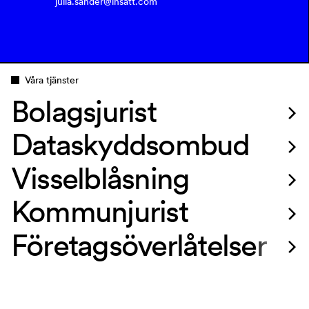
julia.sander@insatt.com
Våra tjänster
Bolagsjurist 
Dataskyddsombud 
Visselblåsning 
Kommunjurist 
Företagsöverlåtelser 