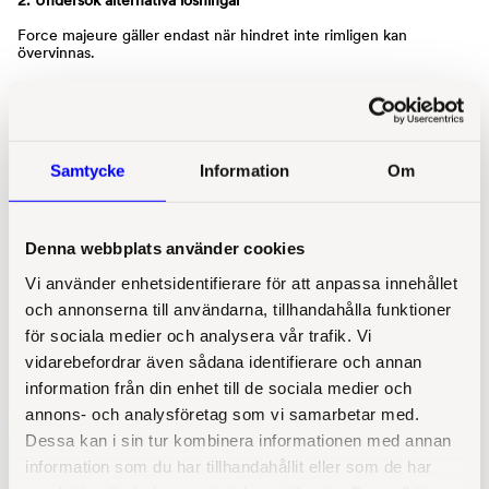
2. Undersök alternativa lösningar
Force majeure gäller endast när hindret inte rimligen kan
övervinnas.
Därför bör ni alltid först utvärdera om avtalet kan fullgöras på
annat sätt, till exempel genom alternativa leveranser eller
anpassade lösningar i dialog med motparten.
3. Bedöm om hindret var förutsebar
t
Samtycke
Information
Om
En viktig förutsättning är att händelsen inte kunde förutses när
avtalet ingicks. Det är därför viktigt att analysera vad som var känt
vid tidpunkten för avtalets ingående.
Denna webbplats använder cookies
4. Kommunicera i tid
Vi använder enhetsidentifierare för att anpassa innehållet
I de flesta avtal krävs att force majeure åberopas skriftligen.
och annonserna till användarna, tillhandahålla funktioner
Det är viktigt att tydligt informera motparten om orsaken till
för sociala medier och analysera vår trafik. Vi
hindret och, vid behov, löpande uppdatera om situationens
vidarebefordrar även sådana identifierare och annan
utveckling.
information från din enhet till de sociala medier och
5. Gör en noggrann bedömning
annons- och analysföretag som vi samarbetar med.
Att åberopa force majeure utan tillräcklig grund kan få
Dessa kan i sin tur kombinera informationen med annan
konsekvenser och innebära avtalsbrott. Dessutom kan motparten
information som du har tillhandahållit eller som de har
göra en annan bedömning, vilket i värsta fall kan leda till