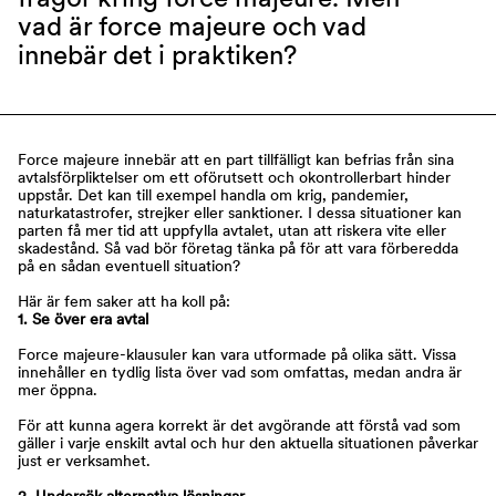
vad är force majeure och vad
innebär det i praktiken?
Force majeure innebär att en part tillfälligt kan befrias från sina
avtalsförpliktelser om ett oförutsett och okontrollerbart hinder
uppstår. Det kan till exempel handla om krig, pandemier,
naturkatastrofer, strejker eller sanktioner. I dessa situationer kan
parten få mer tid att uppfylla avtalet, utan att riskera vite eller
skadestånd. Så vad bör företag tänka på för att vara förberedda
på en sådan eventuell situation?
Här är fem saker att ha koll på:
1. Se över era avtal
Force majeure-klausuler kan vara utformade på olika sätt. Vissa
innehåller en tydlig lista över vad som omfattas, medan andra är
mer öppna.
För att kunna agera korrekt är det avgörande att förstå vad som
gäller i varje enskilt avtal och hur den aktuella situationen påverkar
just er verksamhet.