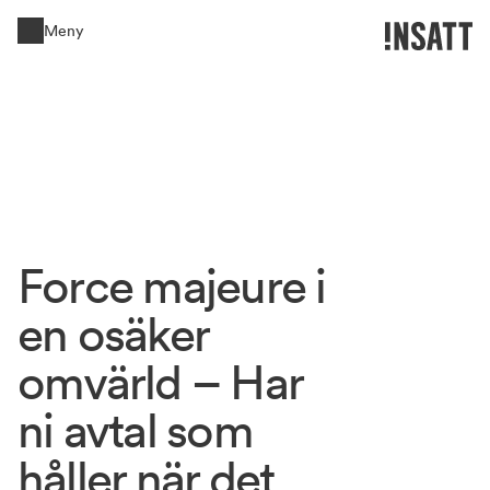
Meny
Stäng
Force 
majeure 
i 
en 
osäker 
omvärld 
– 
Har 
ni 
avtal 
som 
håller 
när 
det 