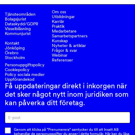
Om oss
Tjänsteområden
Utbildningar
Bolagsjurist
Karriär
Dataskydd/GDPR
Praktik
Visselblåsning
Medarbetare
Kommunjurist
Samarbetspartners
Kunskap
Kontakt
Nyheter & artiklar
Jönköping
Frågor & svar
Örebro
Webinar
Stockholm
Referenser
Personuppgiftspolicy
Cookiepolicy
Policy sociala medier
Uppförandekod
Få uppdateringar direkt i inkorgen när
det sker något nytt inom juridiken som
kan påverka ditt företag.
Genom att klicka på ”Prenumerera” samtycker du till att Insatt AB
behandlar de personuppgifter du anger i detta formulär. Här kan du läsa