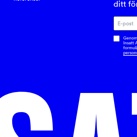
ditt f
Genom a
Insatt 
formulä
person