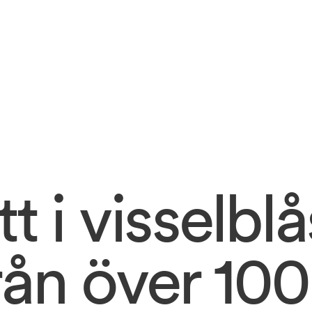
tt 
i 
visselblå
rån 
över 
100