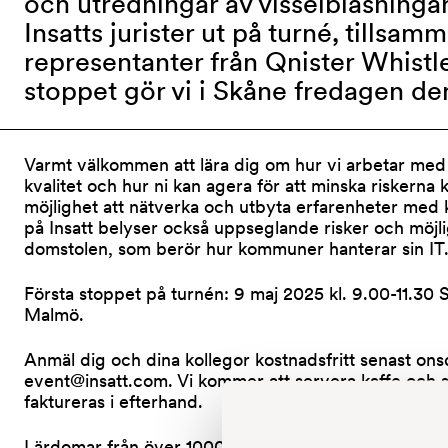
och utredningar av visselblåsningar
Insatts jurister ut på turné, tillsa
representanter från Qnister Whistle
stoppet gör vi i Skåne fredagen de
Varmt välkommen att lära dig om hur vi arbetar med u
kvalitet och hur ni kan agera för att minska riskerna k
möjlighet att nätverka och utbyta erfarenheter med 
på Insatt belyser också uppseglande risker och möjli
domstolen, som berör hur kommuner hanterar sin IT
Första stoppet på turnén: 9 maj 2025 kl. 9.00-11.30 
Malmö.
Anmäl dig och dina kollegor kostnadsfritt senast on
event@insatt.com. Vi kommer att servera kaffe och
faktureras i efterhand.
Lärdomar från över 1000 rapporter och mängder av