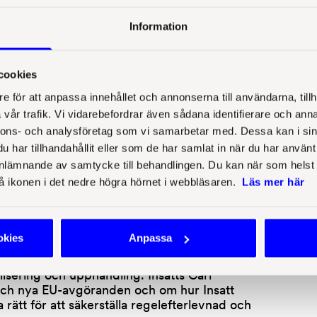
Information
r Insatts jurister för att agera
ingsärenden. Arbetet med utredningar
det finns återkommande steg i vår process
n kan göra för att ytterligare förbättra och
cookies
atts jurister Olivia Davidsson och Michaela
e för att anpassa innehållet och annonserna till användarna, tillh
r träffarna.
vår trafik. Vi vidarebefordrar även sådana identifierare och anna
nnons- och analysföretag som vi samarbetar med. Dessa kan i sin
nen med Qnister vars system för
har tillhandahållit eller som de har samlat in när du har använt
 organisationer. Sahar Nateghi från Qnister
lämnande av samtycke till behandlingen. Du kan när som helst ta 
av säkerhet och konfidentialitet som är
å ikonen i det nedre högra hörnet i webbläsaren.
Läs mer här
okies
Anpassa
gäller inte bara juridik som rör
kompetens inom frågor som kommuner och
alisering och upphandling. Insatts Carl
 och nya EU-avgöranden och om hur Insatt
 rätt för att säkerställa regelefterlevnad och