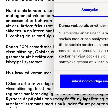
Samtycke
Hundratals kunder, utspridda över hela Sverige, anlita
mottagningsfunktion och för att utreda visselblåsn
anpassas efter behoven i varje enskilt ärende, men 
att dra lärdom från samt tips kring hur er organisatio
Denna webbplats använder 
säkerställa en intern hantering med hög kvalitet. Ins
Vi använder enhetsidentifierar
Ulvenhag delar med sig av insikter och kunskap unde
sociala medier och analysera 
till de sociala medier och a
Sedan 2021 samarbetar Insatt kring mottagarfunktio
med annan information som du 
visselblåsning, Qnister Whistle, används av över 300
godkänner våra cookies vid in
gästar för att berätta om Qnister Whistle och vikten 
inbyggt i systemet.
samtycke genom att klicka p
Nya krav på kommuner - vad gäller nu?
Endast nödvändiga co
I Skåne arbetar vi i dag med totalt 14 kommuner. Det 
visselblåsning. Insatt har även jurister med bred 
regioner hanterar dagligen, inte minst inom IT, digit
Ryrberg är på plats och redogör för ny lagstiftning
arbetar tillsammans med sina kunder för att prioritera