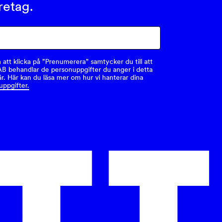
öretag.
tt klicka på ”Prenumerera” samtycker du till att
AB behandlar de personuppgifter du anger i detta
r. Här kan du läsa mer om hur vi hanterar dina
uppgifter.