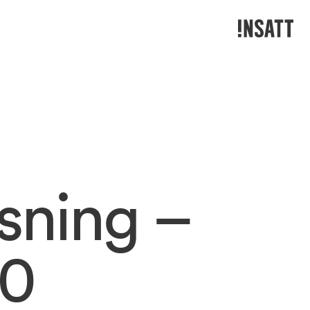
sning 
– 
0 