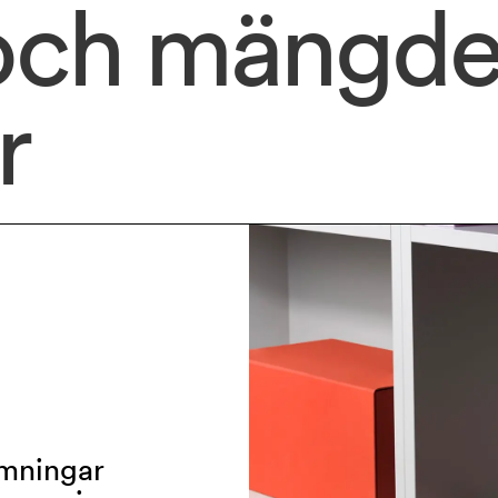
och 
mängde
r 
ömningar