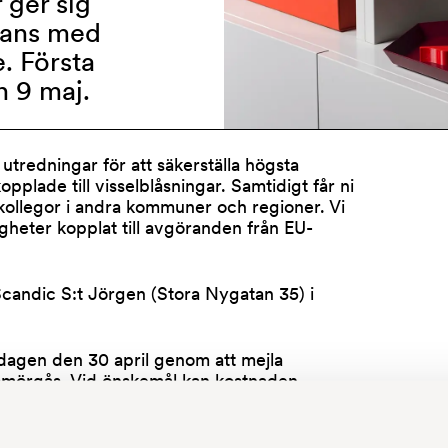
 ger sig
mmans med
. Första
n 9 maj.
tredningar för att säkerställa högsta
opplade till visselblåsningar. Samtidigt får ni
kollegor i andra kommuner och regioner. Vi
gheter kopplat till avgöranden från EU-
.
Scandic S:t Jörgen (Stora Nygatan 35) i
sdagen den 30 april genom att mejla
 smörgås. Vid önskemål kan kostnaden
 utredningar