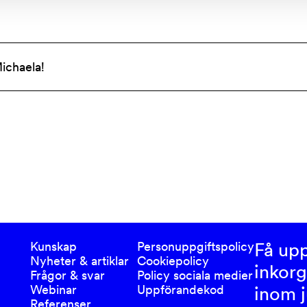
Michaela!
Få upp
Kunskap
Personuppgiftspolicy
Nyheter & artiklar
Cookiepolicy
inkorg
Frågor & svar
Policy sociala medier
Webinar
Uppförandekod
inom j
Referenser