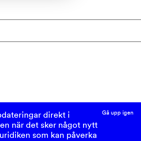
Gå upp igen
dateringar direkt i
en när det sker något nytt
uridiken som kan påverka