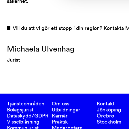
säkerhet.
Vill du att vi gör ett stopp i din region? Kontakta 
Michaela Ulvenhag
Jurist
Tjänsteområden
Om oss
Kontakt
Bolagsjurist
Utbildningar
Jönköping
Dataskydd/GDPR
Karriär
Örebro
Visselblåsning
Praktik
Stockholm
Kommunjurist
Medarbetare