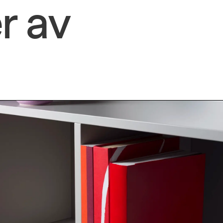
r 
av 