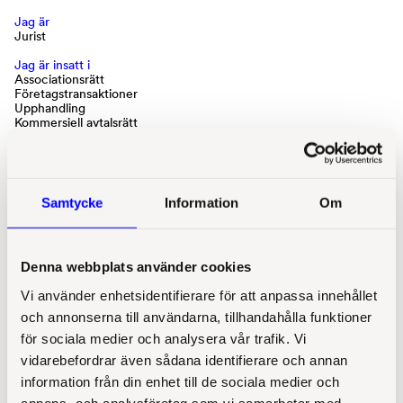
Jag är
Jurist
Jag är insatt i
Associationsrätt
Företagstransaktioner
Upphandling
Kommersiell avtalsrätt
Kontor
Örebro
Intressen
Samtycke
Information
Om
Golf, Dator-/TV-spel samt umgås med sambo/hund
Beskriv Insatt med tre ord
Prestigelöst, fritt och utvecklande
Denna webbplats använder cookies
Mest underskattade maträtten
Vi använder enhetsidentifierare för att anpassa innehållet
Spagetti & falukorv
och annonserna till användarna, tillhandahålla funktioner
Favoritpodd
för sociala medier och analysera vår trafik. Vi
Fråga Anders & Måns
vidarebefordrar även sådana identifierare och annan
Mest överskattade turistmålet
information från din enhet till de sociala medier och
Paris
annons- och analysföretag som vi samarbetar med.