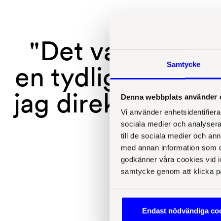
"Det var värdefu
Samtycke
en tydlig del av 
jag direkt fick mö
Denna webbplats använder 
Vi använder enhetsidentifierar
till e
sociala medier och analysera 
till de sociala medier och a
med annan information som du 
godkänner våra cookies vid in
samtycke genom att klicka p
Endast nödvändiga co