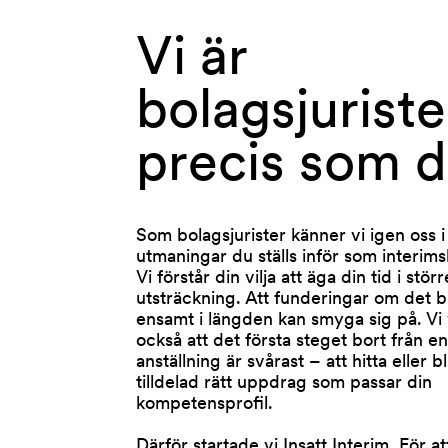
Vi 
är 
bolagsjurister
precis 
som 
d
Som bolagsjurister känner vi igen oss i
utmaningar du ställs inför som interims
Vi förstår din vilja att äga din tid i störr
utsträckning. Att funderingar om det bl
ensamt i längden kan smyga sig på. Vi
också att det första steget bort från en
anställning är svårast – att hitta eller bl
tilldelad rätt uppdrag som passar din
kompetensprofil.
Därför startade vi Insatt Interim. För at