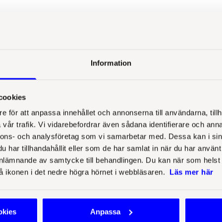
llt för mig att und
Information
en internationell or
jlighet att med jur
cookies
e för att anpassa innehållet och annonserna till användarna, tillh
ffektivitet och affärs
vår trafik. Vi vidarebefordrar även sådana identifierare och anna
nnons- och analysföretag som vi samarbetar med. Dessa kan i sin
har tillhandahållit eller som de har samlat in när du har använt
lämnande av samtycke till behandlingen. Du kan när som helst ta 
- Interimskonsult
å ikonen i det nedre högra hörnet i webbläsaren.
Läs mer här
okies
Anpassa