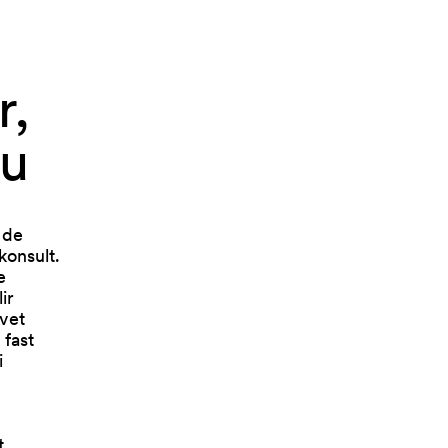
, 
u 
 de
konsult.
e
ir
 vet
 fast
i
t