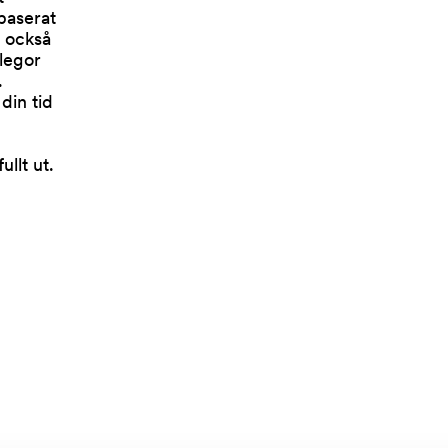
baserat
n också
llegor
.
din tid
ullt ut.