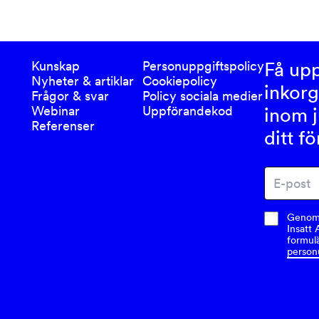
Få upp
Kunskap
Personuppgiftspolicy
Nyheter & artiklar
Cookiepolicy
inkorg
Frågor & svar
Policy sociala medier
Webinar
Uppförandekod
inom j
Referenser
ditt f
Genom a
Insatt 
formulä
person