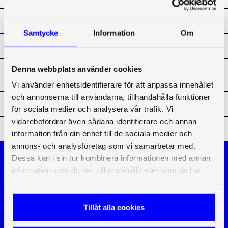
Hjälper ni till med att ta fram VD-avtal?
Samtycke
Information
Om
Hur påverkar AI juridiken och hänger juridiken med?
Denna webbplats använder cookies
Jag behöver hjälp med att säga upp en person. Kan ni
arbetsrätt?
Vi använder enhetsidentifierare för att anpassa innehållet
och annonserna till användarna, tillhandahålla funktioner
Jobbar ni med inköpsrelaterad juridik?
för sociala medier och analysera vår trafik. Vi
vidarebefordrar även sådana identifierare och annan
Träffar GDPR alla bolag?
information från din enhet till de sociala medier och
annons- och analysföretag som vi samarbetar med.
Om oss
Dessa kan i sin tur kombinera informationen med annan
Tjänsteområden
Utbildningar
Bolagsjurist
information som du har tillhandahållit eller som de har
Karriär
Dataskydd/GDPR
Praktik
samlat in när du har använt deras tjänster. Du godkänner
Visselblåsning
Medarbetare
Kommunjurist
våra cookies vid inlämnande av samtycke till
Samarbetspartners
Kunskap
behandlingen. Du kan när som helst ta tillbaka eller ändra
Kontakt
Tillåt alla cookies
Nyheter & artiklar
Jönköping
ditt samtycke genom att klicka på ikonen i det nedre
Frågor & svar
Örebro
Webinar