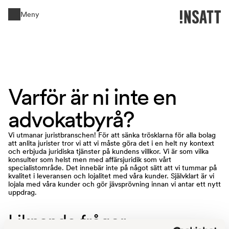
Meny
Stäng
Varför 
är 
ni 
inte 
en 
advokatbyrå? 
Vi utmanar juristbranschen! För att sänka trösklarna för alla bolag
att anlita jurister tror vi att vi måste göra det i en helt ny kontext
och erbjuda juridiska tjänster på kundens villkor. Vi är som vilka
konsulter som helst men med affärsjuridik som vårt
specialistområde. Det innebär inte på något sätt att vi tummar på
kvalitet i leveransen och lojalitet med våra kunder. Självklart är vi
lojala med våra kunder och gör jävsprövning innan vi antar ett nytt
uppdrag.
Liknande frågor